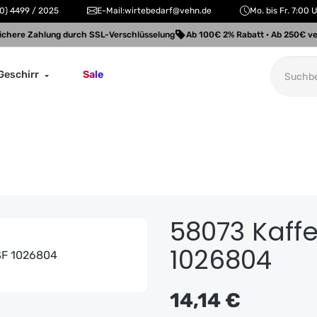
0) 4499 / 2025
E-Mail:
wirtebedarf@vehn.de
Mo. bis Fr. 7:00 
ichere Zahlung durch SSL-Verschlüsselung
Ab 100€ 2% Rabatt · Ab 250€ ve
Geschirr
Sale
58073 Kaffe
1026804
Regulärer Preis:
14,14 €