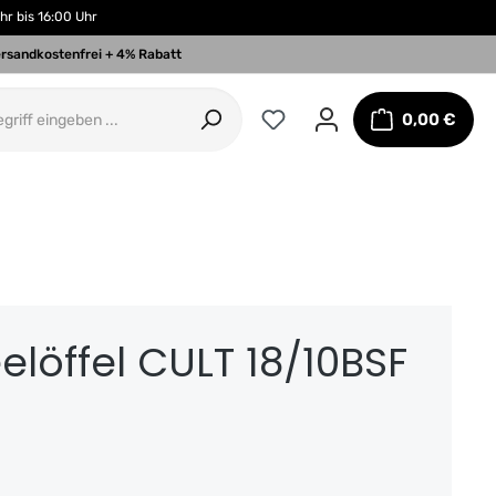
Uhr bis 16:00 Uhr
rsandkostenfrei + 4% Rabatt
0,00 €
Warenkorb
elöffel CULT 18/10BSF