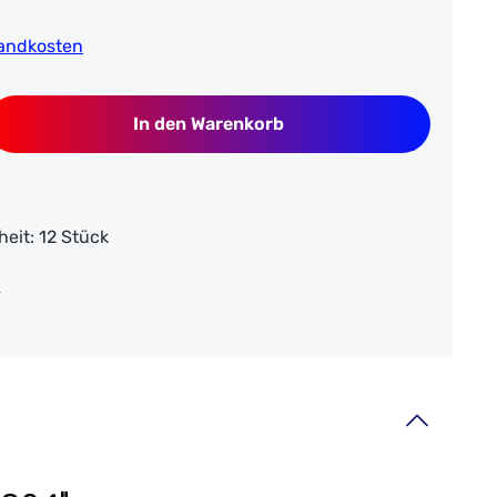
rsandkosten
b den gewünschten Wert ein oder benutze
In den Warenkorb
heit:
12 Stück
4