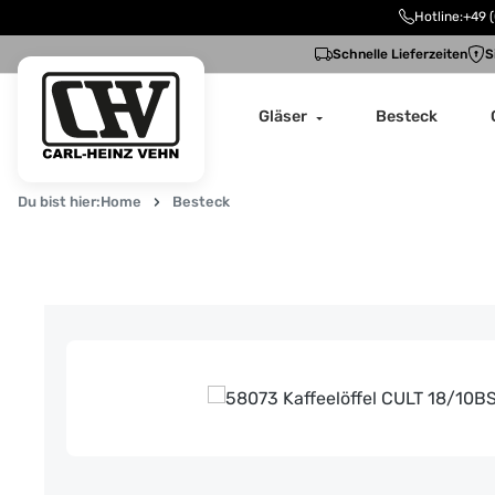
Hotline:
+49 (
m Hauptinhalt springen
Zur Suche springen
Zur Hauptnavigation springen
Schnelle Lieferzeiten
S
Gläser
Besteck
Du bist hier:
Home
Besteck